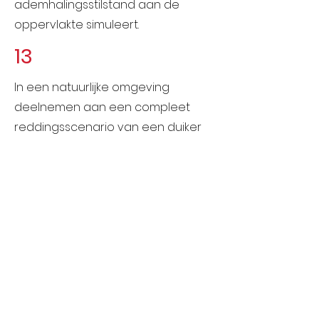
ademhalingsstilstand aan de
oppervlakte simuleert.
13
In een natuurlijke omgeving
deelnemen aan een compleet
reddingsscenario van een duiker
die bewustzijnsverlies en
ademhalingsstilstand simuleert.
Geïnteresseerd om
duikinstructeur te
worden?
Word een gecertificeerde